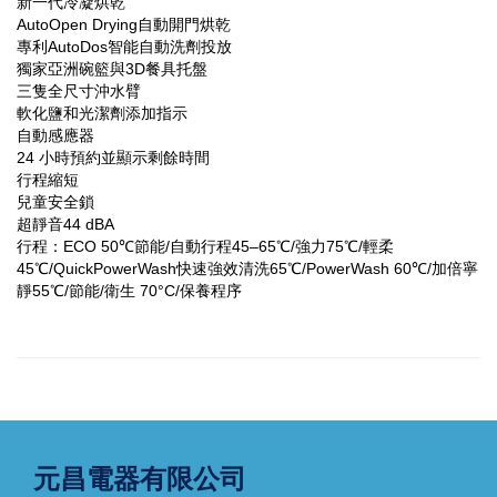
新一代冷凝烘乾
AutoOpen Drying自動開門烘乾
專利AutoDos智能自動洗劑投放
獨家亞洲碗籃與3D餐具托盤
三隻全尺寸沖水臂
軟化鹽和光潔劑添加指示
自動感應器
24 小時預約並顯示剩餘時間
行程縮短
兒童安全鎖
超靜音44 dBA
行程：ECO 50℃節能/自動行程45–65℃/強力75℃/輕柔
45℃/QuickPowerWash快速強效清洗65℃/PowerWash 60℃/加倍寧
靜55℃/節能/衛生 70°C/保養程序
元昌電器有限公司