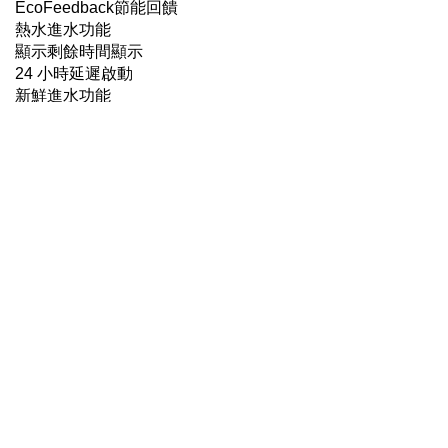
EcoFeedback節能回饋
熱水進水功能
顯示剩餘時間顯示
24 小時延遲啟動
新鮮進水功能
烘乾系統
AutoOpen自動開門烘乾
新一代冷凝烘乾
自動偵測烘乾
消耗功率
最低耗水量 6公升
最低耗電量 0.45Kwh
220V/60Hz/1.8KW/10A
操作介面
數位顯示面板+按鈕