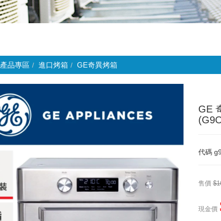
產品專區
進口烤箱
GE奇異烤箱
GE 
(G9
代碼
g
售價
$1
現金價