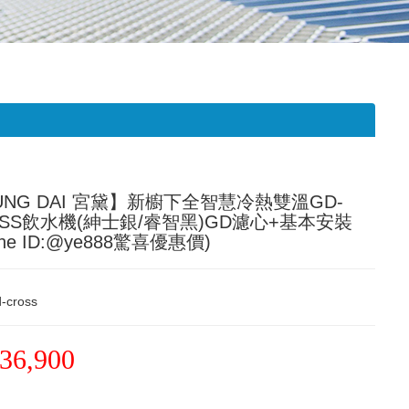
UNG DAI 宮黛】新櫥下全智慧冷熱雙溫GD-
OSS飲水機(紳士銀/睿智黑)GD濾心+基本安裝
ine ID:@ye888驚喜優惠價)
-cross
36,900