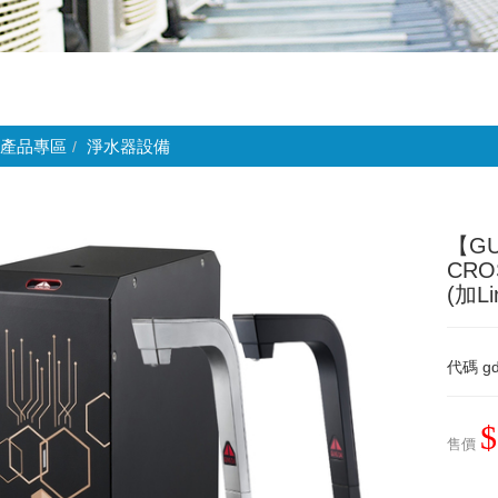
產品專區
淨水器設備
【G
CR
(加L
代碼
gd
$
售價