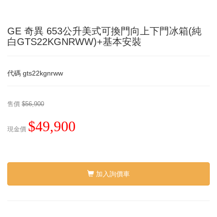
GE 奇異 653公升美式可換門向上下門冰箱(純
白GTS22KGNRWW)+基本安裝
代碼
gts22kgnrww
售價
$56,900
$49,900
現金價
加入詢價車