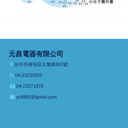
元昌電器有限公司
台中市南屯區大墩路902號
04-23234555
04-23271870
yc8882@gmail.com