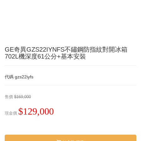
GE奇異GZS22IYNFS不鏽鋼防指紋對開冰箱
702L機深度61公分+基本安裝
代碼
gzs22iyfs
售價
$169,000
$129,000
現金價