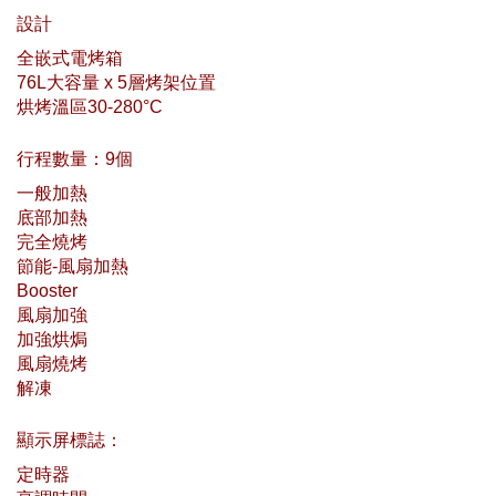
設計
全嵌式電烤箱
76L大容量 x 5層烤架位置
烘烤溫區30-280°C
行程數量：9個
一般加熱
底部加熱
完全燒烤
節能-風扇加熱
Booster
風扇加強
加強烘焗
風扇燒烤
解凍
顯示屏標誌：
定時器