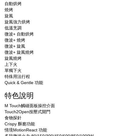
自動烘烤
燒烤
旋風
旋風強力烘烤
低溫烹調
微波+ 自動烘烤
微波+ 燒烤
微波+ 旋風
微波+ 旋風燒烤
旋風燒烤
上下火
單獨下火
特殊用法行程
Quick & Gentle 功能
特色說明
M Touch觸碰面板操控介面
Touch2Open按壓式開門
食物探針
Crispy 酥脆功能
情境MotionReact 功能
多段微波火力:80/150/300/450/600/850/1000W