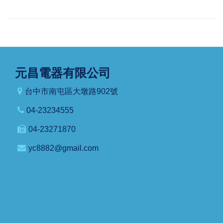
元昌電器有限公司
台中市南屯區大墩路902號
04-23234555
04-23271870
yc8882@gmail.com