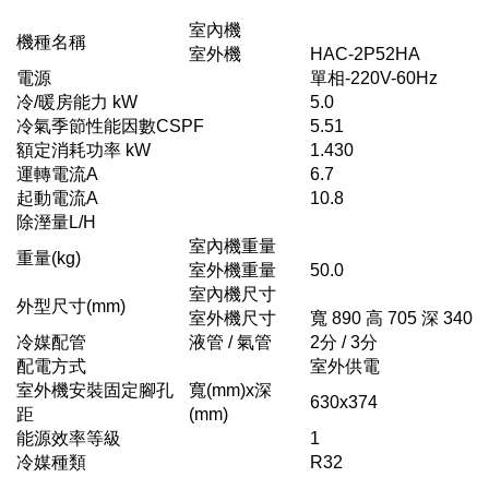
室內機
機種名稱
室外機
HAC-2P52HA
電源
單相-220V-60Hz
冷/暖房能力 kW
5.0
冷氣季節性能因數CSPF
5.51
額定消耗功率 kW
1.430
運轉電流A
6.7
起動電流A
10.8
除溼量L/H
室內機重量
重量(kg)
室外機重量
50.0
室內機尺寸
外型尺寸(mm)
室外機尺寸
寬 890 高 705 深 340
冷媒配管
液管 / 氣管
2分 / 3分
配電方式
室外供電
室外機安裝固定腳孔
寬(mm)x深
630x374
距
(mm)
能源效率等級
1
冷媒種類
R32