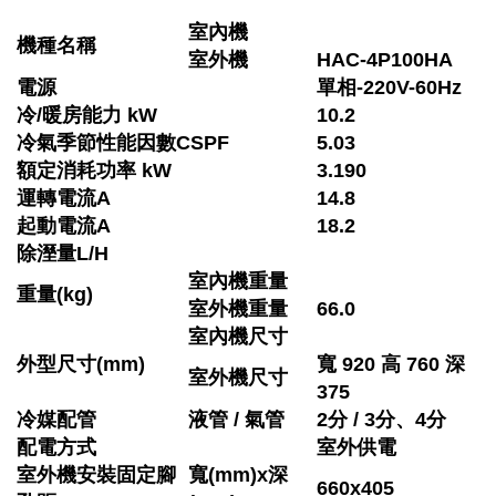
室內機
機種名稱
室外機
HAC-4P100HA
電源
單相-220V-60Hz
冷/暖房能力 kW
10.2
冷氣季節性能因數CSPF
5.03
額定消耗功率 kW
3.190
運轉電流A
14.8
起動電流A
18.2
除溼量L/H
室內機重量
重量(kg)
室外機重量
66.0
室內機尺寸
外型尺寸(mm)
寬 920 高 760 深
室外機尺寸
375
冷媒配管
液管 / 氣管
2分 / 3分、4分
配電方式
室外供電
室外機安裝固定腳
寬(mm)x深
660x405