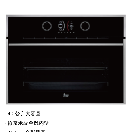
‧ 40 公升大容量
‧ 微奈米級全機內壁