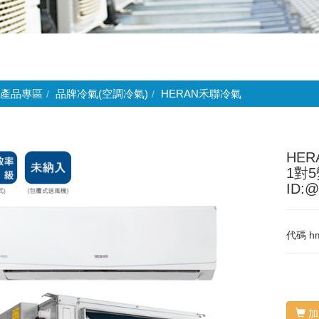
產品專區
品牌冷氣(空調冷氣)
HERAN禾聯冷氣
HER
1對
ID:@
代碼
h
加