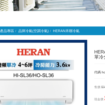
產品專區
品牌冷氣(空調冷氣)
HERAN禾聯冷氣
HE
單冷分
代碼
ho
售價
$3
現金價