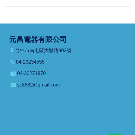
元昌電器有限公司
台中市南屯區大墩路902號
04-23234555
04-23271870
yc8882@gmail.com