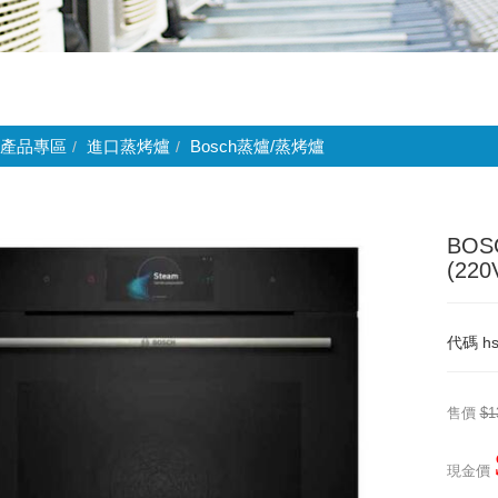
產品專區
進口蒸烤爐
Bosch蒸爐/蒸烤爐
BOS
(22
代碼
h
售價
$1
現金價