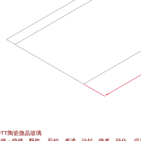
OTT陶瓷微晶玻璃
8種：燒烤、酥炸、 煎炒、煮沸、油封、燉煮、融化、 保