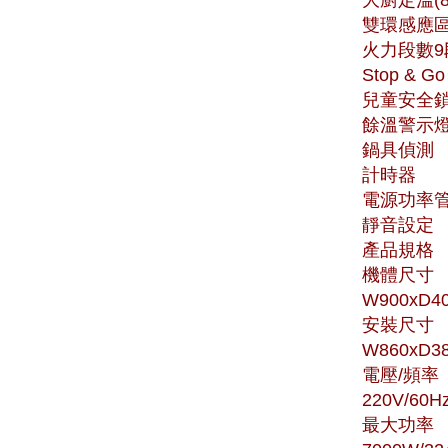
雙環感應區
火力段數9
Stop & G
兒童安全
餘溫警示
鍋具偵測
計時器
電源功率
靜音設定
產品規格
機體尺寸
W900xD4
安裝尺寸
W860xD3
電壓/頻率
220V/60H
最大功率