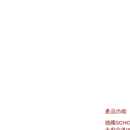
產品功能
德國SCH
大廚定溫(