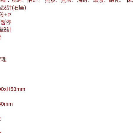
設計(右區)
段+P
o 暫停
鎖設計
燈
管理
00xH53mm
80mm
z