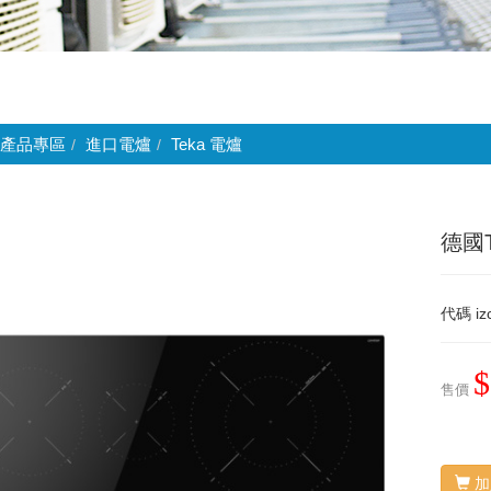
產品專區
進口電爐
Teka 電爐
德國T
代碼
i
$
售價
加