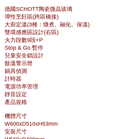
德國SCHOTT陶瓷微晶玻璃
彈性烹飪區(跨區橋接)
大廚定溫(3種：燉煮、融化、保溫)
雙環感應區設計(右區)
火力段數9段+P
Stop & Go 暫停
兒童安全鎖設計
餘溫警示燈
鍋具偵測
計時器
電源功率管理
靜音設定
產品規格
機體尺寸
W600xD510xH53mm
安裝尺寸