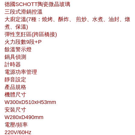
德國SCHOTT陶瓷微晶玻璃
三段式滑鍋控溫
大廚定溫(7種：燒烤、酥炸、 煎炒、水煮、油封、燉
煮、保溫)
彈性烹飪區(跨區橋接)
火力段數9段+P
餘溫警示燈
鍋具偵測
計時器
電源功率管理
靜音設定
產品規格
機體尺寸
W300xD510xH53mm
安裝尺寸
W280xD490mm
電壓/頻率
220V/60Hz