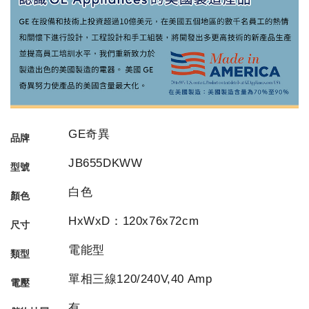
GE奇異
品牌
JB655DKWW
型號
白色
顏色
HxWxD：120x76x72cm
尺寸
電能型
類型
單相三線120/240V,40 Amp
電壓
有