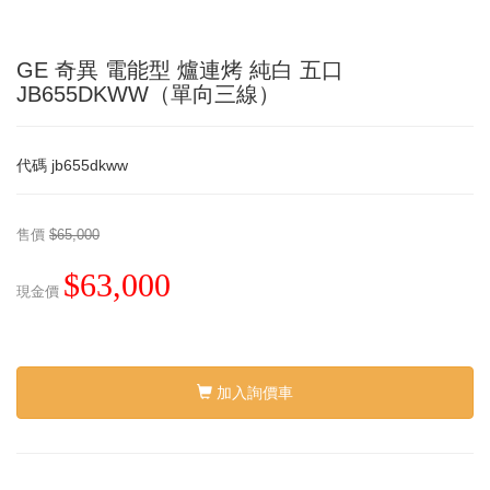
GE 奇異 電能型 爐連烤 純白 五口
JB655DKWW（單向三線）
代碼
jb655dkww
售價
$65,000
$63,000
現金價
加入詢價車