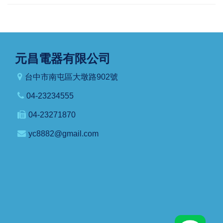
元昌電器有限公司
台中市南屯區大墩路902號
04-23234555
04-23271870
yc8882@gmail.com