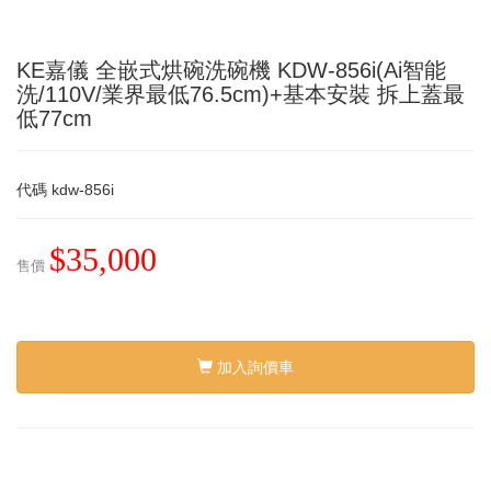
KE嘉儀 全嵌式烘碗洗碗機 KDW-856i(Ai智能
洗/110V/業界最低76.5cm)+基本安裝 拆上蓋最
低77cm
代碼
kdw-856i
$35,000
售價
加入詢價車