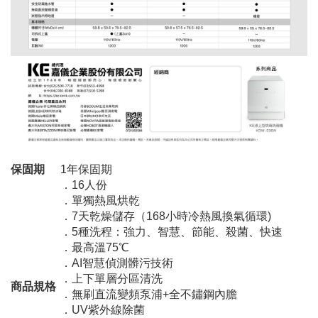
保固期
1年保固期
．16人份
．單獨熱風烘乾
．7天乾燥儲存（168小時冷熱風換氣循環)
．5種洗程：強力、智慧、節能、殺菌、快速
．最高溫75℃
．AI智慧偵測髒污技術
．上下單層分區清洗
商品規格
．無刷直流變頻泵浦+全不鏽鋼內膽
．UV紫外線除菌