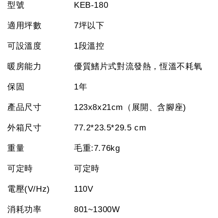
型號
KEB-180
適用坪數
7坪以下
可設溫度
1段溫控
暖房能力
優質鰭片式對流發熱，恆溫不耗氧
保固
1年
產品尺寸
123x8x21cm（展開、含腳座)
外箱尺寸
77.2*23.5*29.5 cm
重量
毛重:7.76kg
可定時
可定時
電壓(V/Hz)
110V
消耗功率
801~1300W