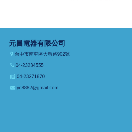
元昌電器有限公司
台中市南屯區大墩路902號
04-23234555
04-23271870
yc8882@gmail.com