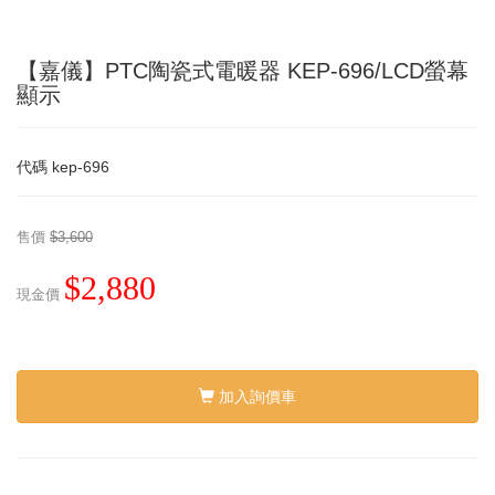
【嘉儀】PTC陶瓷式電暖器 KEP-696/LCD螢幕
顯示
代碼
kep-696
售價
$3,600
$2,880
現金價
加入詢價車