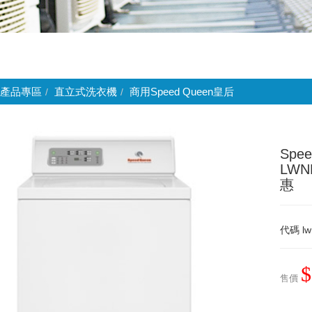
產品專區
直立式洗衣機
商用Speed Queen皇后
Spe
LWN
惠
代碼
l
$
售價