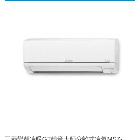
三菱變頻冷暖GT靜音大師分離式冷氣MSZ-