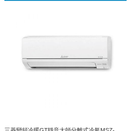
三菱變頻冷暖GT靜音大師分離式冷氣MSZ-