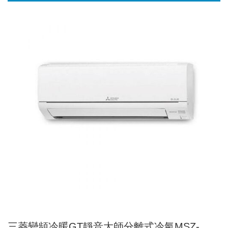
三菱變頻冷暖GT靜音大師分離式冷氣MSZ-