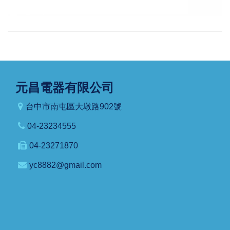
元昌電器有限公司
台中市南屯區大墩路902號
04-23234555
04-23271870
yc8882@gmail.com