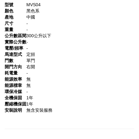
型號
MVS04
顏色
黑色系
產地
中國
尺寸
-
重量
-
公升數區間
300公升以下
實際公升數
-
電壓/頻率
-
馬達型式
定頻
門數
單門
開門方向
右開
耗電量
-
能源效率
無
能源標章
無
環保冷媒
-
全機保固
1年
壓縮機保固
1年
安裝說明
無含安裝服務