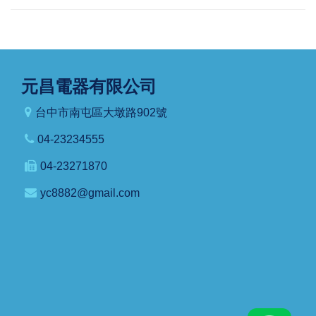
元昌電器有限公司
台中市南屯區大墩路902號
04-23234555
04-23271870
yc8882@gmail.com