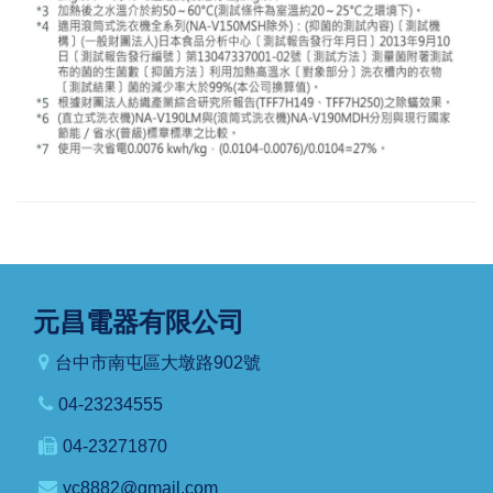
元昌電器有限公司
台中市南屯區大墩路902號
04-23234555
04-23271870
yc8882@gmail.com