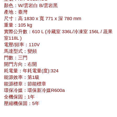
顏色：W/雲岩白 B/雲岩黑
產地：臺灣
尺寸：高 1830 x 寬 771 x 深 780 mm
重量：105 kg
實際公升數：610 L (冷藏室 336L/冷凍室 156L / 蔬果
室118L )
電壓/頻率：110V
馬達型式：變頻
門數：三門
開門方向：右開
耗電量：年耗電量(度):324
能源效率：第1級
能源標章：節能標章
環保冷媒：環保新冷媒R600a
全機保固：1年
壓縮機保固：5年