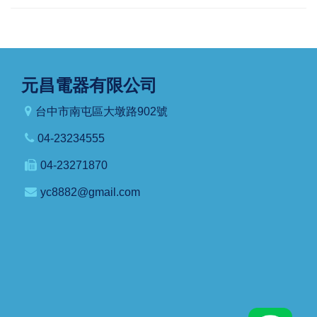
元昌電器有限公司
台中市南屯區大墩路902號
04-23234555
04-23271870
yc8882@gmail.com