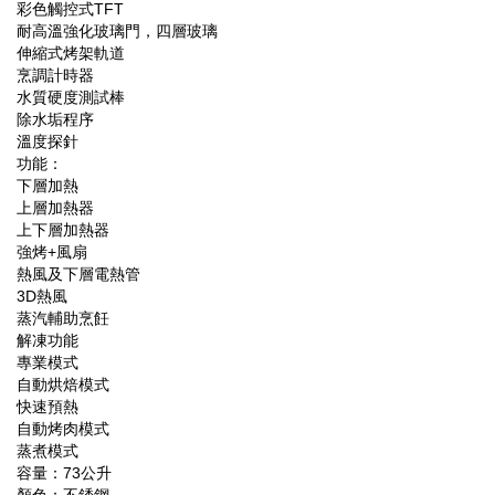
彩色觸控式TFT
耐高溫強化玻璃門，四層玻璃
伸縮式烤架軌道
烹調計時器
水質硬度測試棒
除水垢程序
溫度探針
功能：
下層加熱
上層加熱器
上下層加熱器
強烤+風扇
熱風及下層電熱管
3D熱風
蒸汽輔助烹飪
解凍功能
專業模式
自動烘焙模式
快速預熱
自動烤肉模式
蒸煮模式
容量：73公升