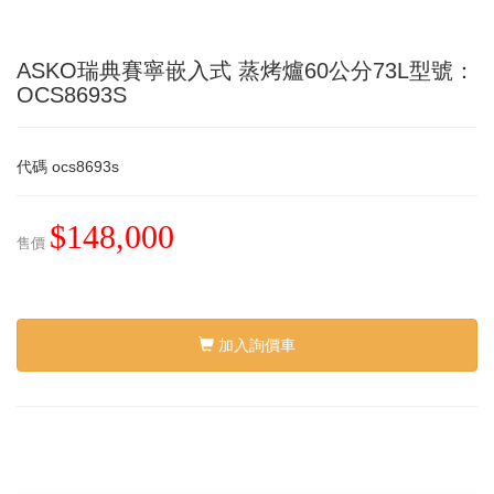
ASKO瑞典賽寧嵌入式 蒸烤爐60公分73L型號：
OCS8693S
代碼
ocs8693s
$148,000
售價
加入詢價車