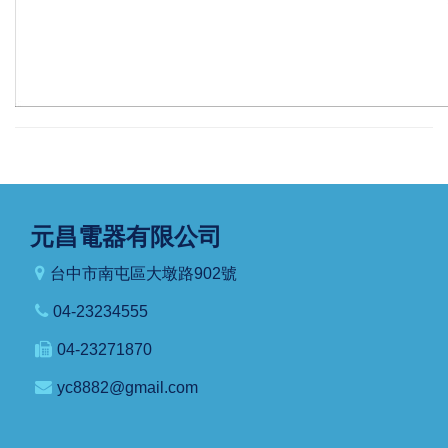
元昌電器有限公司
台中市南屯區大墩路902號
04-23234555
04-23271870
yc8882@gmail.com