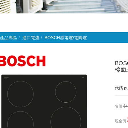
產品專區
進口電爐
BOSCH感電爐/電陶爐
BOS
檯面
代碼
p
售價
$4
現金價