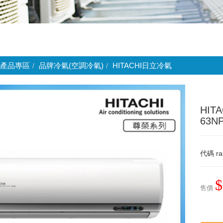
產品專區
品牌冷氣(空調冷氣)
HITACHI日立冷氣
HIT
63N
代碼
ra
$
售價