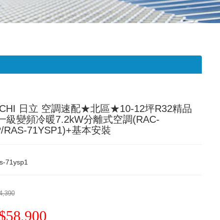
ACHI 日立 空調速配★北區★10-12坪R32精品
i一級變頻冷暖7.2kW分離式空調(RAC-
P/RAS-71YSP1)+基本安裝
s-71ysp1
4,390
$58,900