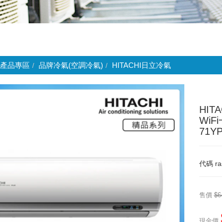
產品專區
品牌冷氣(空調冷氣)
HITACHI日立冷氣
HIT
WiF
71Y
代碼
ra
售價
$6
現金價