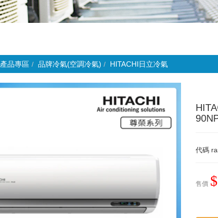
產品專區
品牌冷氣(空調冷氣)
HITACHI日立冷氣
HIT
90N
代碼
ra
$
售價