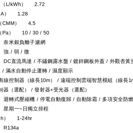
L/kWh） 2.72
A） 1.28
（CMM） 4.5
a） 10 / 30 / 50
 奈米銀負離子濾網
 / 弱 / 微
DC直流馬達 / 不鏽鋼露水盤 / 鍍鋅鋼板外蓋 / 外觀杏黃
 / 滿水自動停止運轉 / 濕度顯示
線控制器（線長10m） / 遠端控制雲端智慧模組（線長1
制器（選配） / 發射器+受光器（選配）
迴轉式壓縮機 / 停電自動復歸 / 自動除霜 / 多項安全防
 星期一~日獨立排程
） 1-24hr
R134a