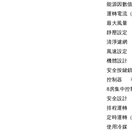
能源因數值（
運轉電流（
最大風量 
靜壓設定 （P
清淨濾網
風速設定 強
機體設計 
安全按鍵鎖
控制器 有
8房集中控
安全設計 
排程運轉
定時運轉（h
使用冷媒 