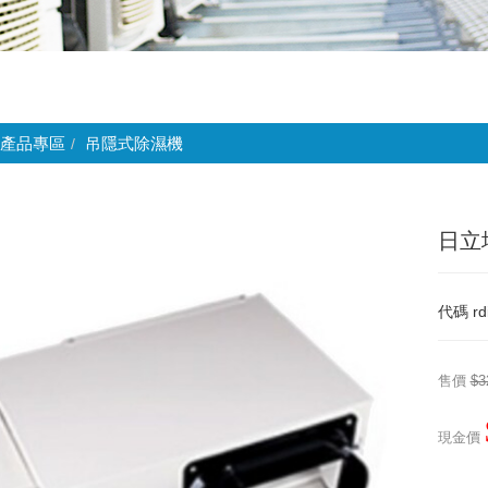
產品專區
吊隱式除濕機
日立埋
代碼
rd
售價
$3
現金價