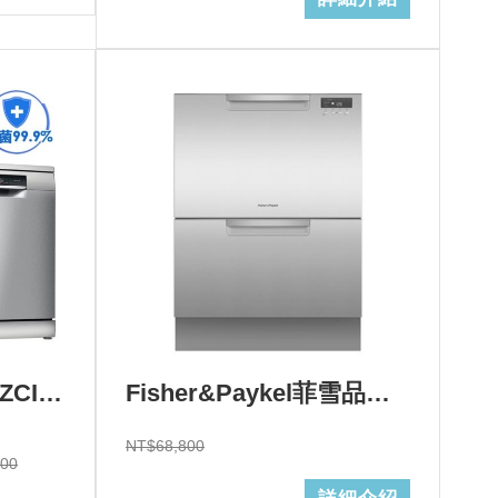
BOSCH 博世 SMS8ZCI00X 8系列沸石獨立式洗碗機+基本安裝 (加Line ID:@ye888)
Fisher&Paykel菲雪品克雙層不鏽鋼洗碗機(14人份)型號:DD60DCHX9+基本安裝 (加Line ID:@ye888)結帳折$6800
NT$68,800
000