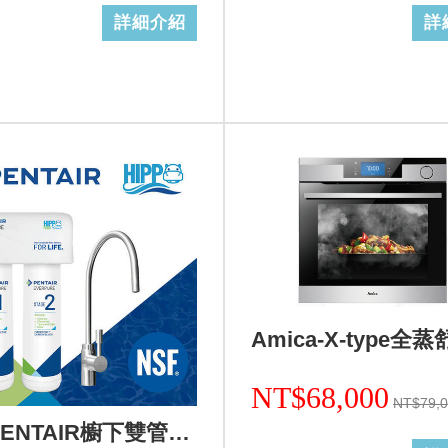
詳細介紹
詳
NT$68,000
NT$79,
美國PENTAIR櫥下雙管生飲淨水設備活性炭加強除鉛F2200(0.5微米)+基本安裝