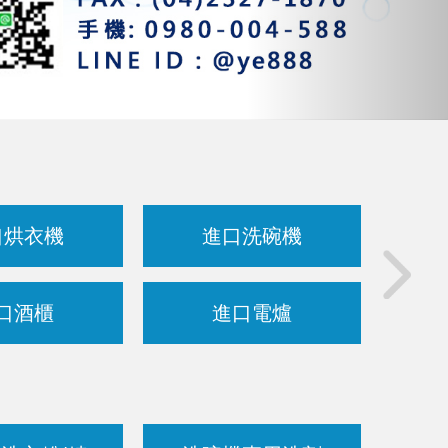
口烘衣機
進口洗碗機
B
口酒櫃
進口電爐