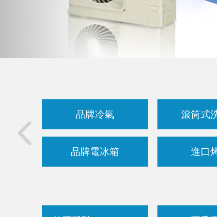
品牌冷氣
滾筒式
品牌電冰箱
進口