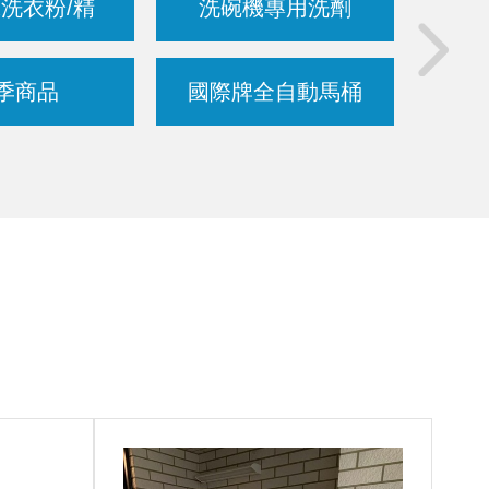
洗衣粉/精
洗碗機專用洗劑
博世
季商品
國際牌全自動馬桶
德