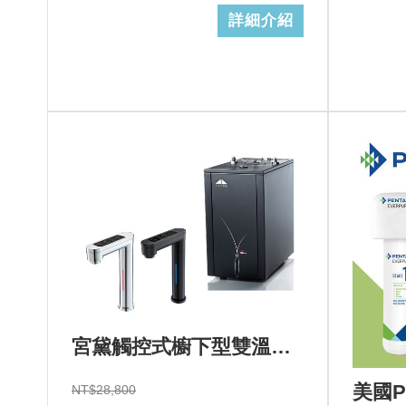
詳細介紹
宮黛觸控式櫥下型雙溫飲水機GD-600心+基本安裝+GD濾心 (加Line ID:@ye888)
NT$28,800