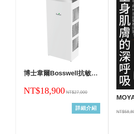
博士韋爾Bosswell抗敏滅菌免耗材電離空氣清淨機-5~18坪ML13天使白
NT$18,900
NT$27,000
詳細介紹
NT$58,8