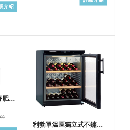
詳細介紹
細介紹
Amica-X-type全蒸舒肥蒸烤箱XTVS-1800IX TW
000
利勃單溫區獨立式不鏽鋼酒櫃60瓶>型號：WKb 1712+基本安裝