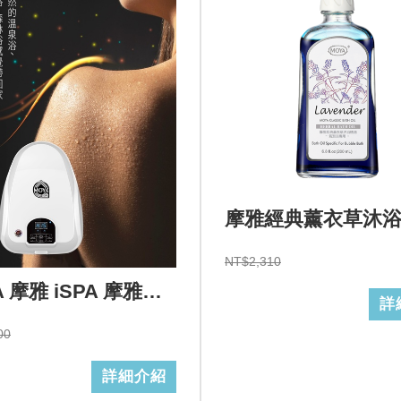
摩雅經典薰衣草沐
NT$2,310
MOYA 摩雅 iSPA 摩雅氣泡按摩浴設備/110V
詳
00
詳細介紹