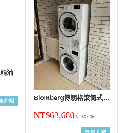
浴精油
Blomberg博朗格滾筒式洗衣機WNF10320WZ(歐規10kg)日規14kg+熱泵式乾衣機TPF8352WZ歐規8KG(日規12kg)合購組+基本安裝 加Line ID:@ye888
細介紹
NT$63,680
NT$67,660
詳細介紹