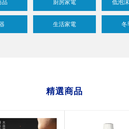
商品
廚房家電
低泡沫
器
生活家電
冬
精選商品