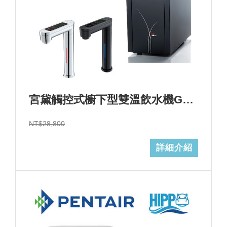
宮黛觸控式櫥下型雙溫飲水機GD-600心+基本安裝+GD濾心 (加Line ID:@ye888)
NT$28,800
詳細介紹