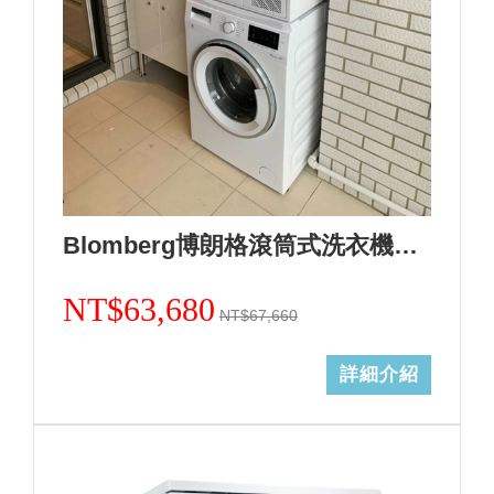
Blomberg博朗格滾筒式洗衣機WNF10320WZ(歐規10kg)日規14kg+熱泵式乾衣機TPF8352WZ歐規8KG(日規12kg)合購組+基本安裝 加Line ID:@ye888
NT$63,680
NT$67,660
詳細介紹