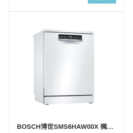
BOSCH博世SMS6HAW00X 獨立式洗碗機+基本安裝 (加Line ID:@ye888)