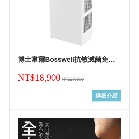
博士韋爾Bosswell抗敏滅菌免耗材電離空氣清淨機-5~18坪ML13天使白
NT$18,900
NT$27,000
詳細介紹