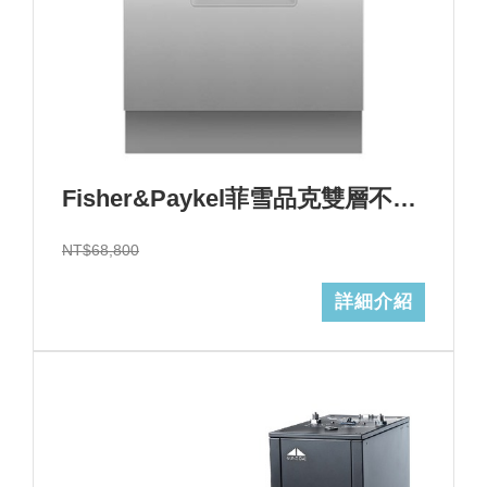
Fisher&Paykel菲雪品克雙層不鏽鋼洗碗機(14人份)型號:DD60DCHX9+基本安裝 (加Line ID:@ye888)結帳折$6800
NT$68,800
詳細介紹