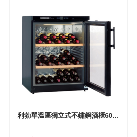
利勃單溫區獨立式不鏽鋼酒櫃60瓶>型號：WKb 1712+基本安裝