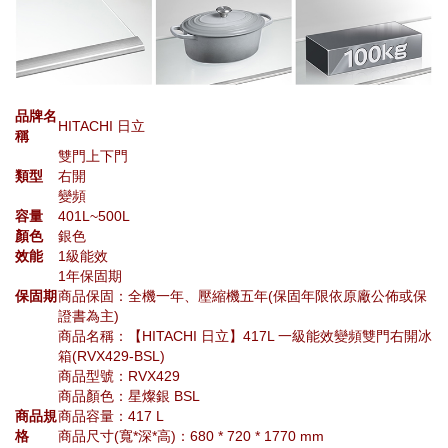
品牌名
HITACHI 日立
稱
雙門上下門
類型
右開
變頻
容量
401L~500L
顏色
銀色
效能
1級能效
1年保固期
保固期
商品保固：全機一年、壓縮機五年(保固年限依原廠公佈或保
證書為主)
商品名稱：【HITACHI 日立】417L 一級能效變頻雙門右開冰
箱(RVX429-BSL)
商品型號：RVX429
商品顏色：星燦銀 BSL
商品規
商品容量：417 L
格
商品尺寸(寬*深*高)：680 * 720 * 1770 mm