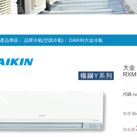
產品專區
品牌冷氣(空調冷氣)
DAIKIN大金冷氣
大金
RXM
代碼
rx
售價
$6
現金價