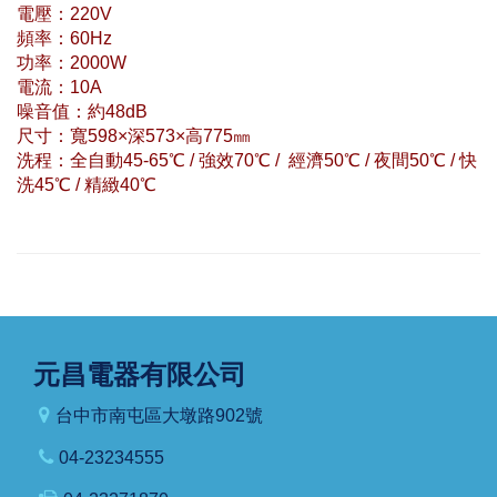
電壓：220V
頻率：60Hz
功率：2000W
電流：10A
噪音值：約48dB
尺寸：寬598×深573×高775㎜
洗程：全自動45-65℃ / 強效70℃ / 經濟50℃ / 夜間50℃ / 快
洗45℃ / 精緻40℃
元昌電器有限公司
台中市南屯區大墩路902號
04-23234555