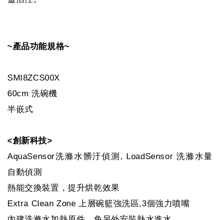
~產品功能規格~
SMI8ZCS00X
60cm 洗碗機
半嵌式
<創新科技>
AquaSensor洗滌水髒汙偵測, LoadSensor 洗滌水量
自動偵測
熱能交換裝置，提升烘乾效果
Extra Clean Zone 上層碗籃強洗區,3個強力噴嘴
內建洗滌水加熱原件，免另外安裝熱水進水