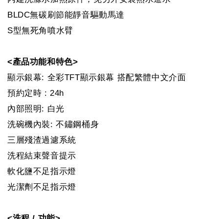
BLDC無碳刷節能靜音驅動馬達
S型無死角噴水臂
<產品功能和特色>
顯示銀幕: 全彩TFT顯示銀幕 搭配繁體中文介面
預約定時 : 24h
內部照明: 白光
洗碗機內裝: 不鏽鋼桶身
三層殘渣過濾系統
洗程結束聲音提示
軟化鹽不足指示燈
光潔劑不足指示燈
<洗程 / 功能>