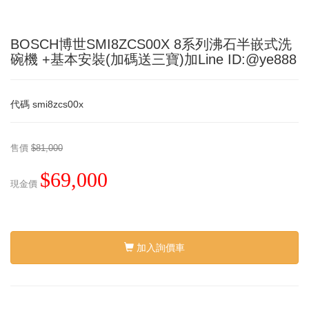
BOSCH博世SMI8ZCS00X 8系列沸石半嵌式洗
碗機 +基本安裝(加碼送三寶)加Line ID:@ye888
代碼
smi8zcs00x
售價
$81,000
$69,000
現金價
加入詢價車