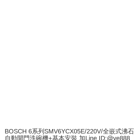
BOSCH 6系列SMV6YCX05E/220V/全嵌式沸石
自動開門洗碗機+基本安裝 加Line ID:@ye888