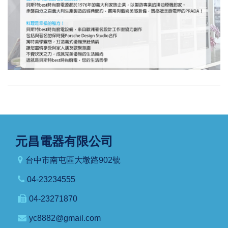
元昌電器有限公司
台中市南屯區大墩路902號
04-23234555
04-23271870
yc8882@gmail.com