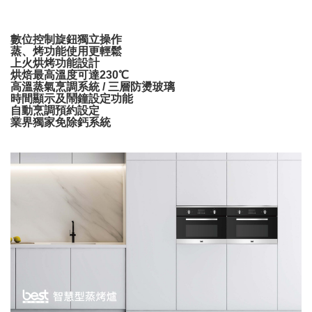
數位控制旋鈕獨立操作
蒸、烤功能使用更輕鬆
上火烘烤功能設計
烘焙最高溫度可達230℃
高溫蒸氣烹調系統 / 三層防燙玻璃
時間顯示及鬧鐘設定功能
自動烹調預約設定
業界獨家免除鈣系統