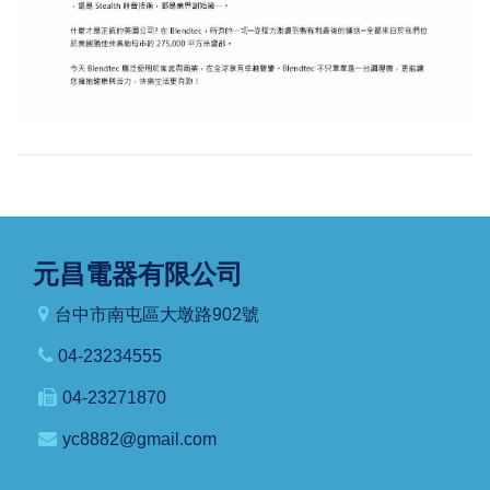
元昌電器有限公司
台中市南屯區大墩路902號
04-23234555
04-23271870
yc8882@gmail.com