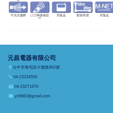
元昌電器有限公司
台中市南屯區大墩路902號
04-23234555
04-23271870
yc8882@gmail.com